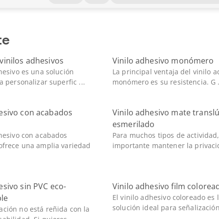
te
vinilos adhesivos
Vinilo adhesivo monómero
dhesivo es una solución
La principal ventaja del vinilo 
a personalizar superfic ...
monómero es su resistencia. G .
hesivo con acabados
Vinilo adhesivo mate transl
s
esmerilado
dhesivo con acabados
Para muchos tipos de actividad,
ofrece una amplia variedad
importante mantener la privacid
esivo sin PVC eco-
Vinilo adhesivo film colorea
le
El vinilo adhesivo coloreado es 
solución ideal para señalización,
ción no está reñida con la