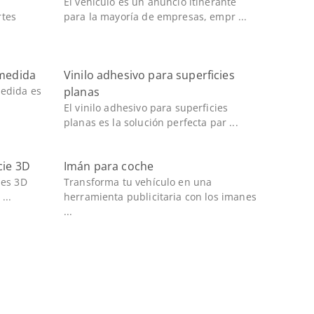
El vehículo es un anuncio itinerante
rtes
para la mayoría de empresas, empr ...
 medida
Vinilo adhesivo para superficies
medida es
planas
El vinilo adhesivo para superficies
planas es la solución perfecta par ...
cie 3D
Imán para coche
ies 3D
Transforma tu vehículo en una
...
herramienta publicitaria con los imanes
...