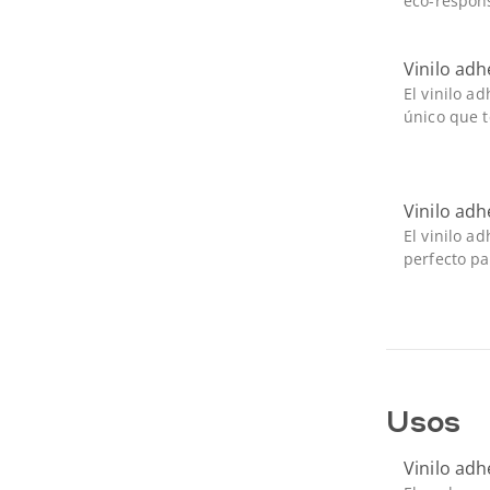
eco-respons
Vinilo adh
El vinilo a
único que te
Vinilo adh
El vinilo a
perfecto pa
Usos
Vinilo adh