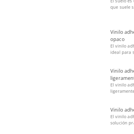
El suelo es
que suele s
Vinilo ad
opaco
El vinilo a
ideal para s
Vinilo adh
ligeramen
El vinilo a
ligeramente
Vinilo ad
El vinilo a
solución prá