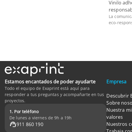
Vinilo adh
responsab
La comunica
eco-respons
Estamos encantados de poder ayudarte
Empresa
Todo el equipo de Exaprint está aquí para
responder a tus preguntas y acompañarte en tus
Descubrir 
proyectos.
Sobre noso
Nuestra mi
1. Por teléfono
valores
De lunes a viernes de 9h a 19h
Nuestros 
911 860 190
Trabaja co