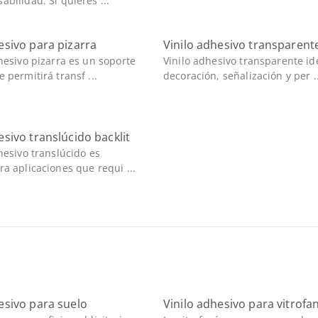
abilidad. Si quieres ...
esivo para pizarra
Vinilo adhesivo transparent
dhesivo pizarra es un soporte
Vinilo adhesivo transparente id
 permitirá transf ...
decoración, señalización y per ..
esivo translúcido backlit
dhesivo translúcido es
ra aplicaciones que requi ...
esivo para suelo
Vinilo adhesivo para vitrofa