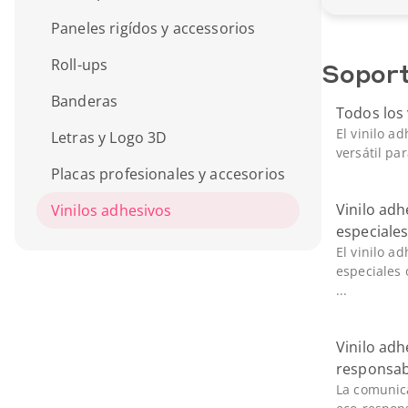
Paneles rigídos y accessorios
Roll-ups
Sopor
Banderas
Todos los 
El vinilo a
Letras y Logo 3D
versátil par
Placas profesionales y accesorios
Vinilo ad
Vinilos adhesivos
especiale
El vinilo a
especiales 
...
Vinilo adh
responsab
La comunica