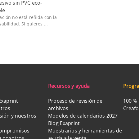
esivo sin PVC eco-
le
ción no está reñida con la
abilidad. Si quieres ...
Recursos y ayuda
Progra
Exaprint
Proceso de revisión de
100 % 
tros
archivos
Creaf
sión y nuestros
Modelos de calendarios 2027
Blog Exaprint
compromisos
Muestrarios y herramientas de
n nosotros
ayuda a la venta