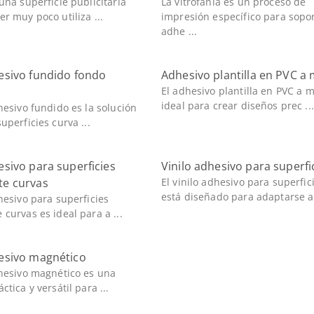
 una superficie publicitaria
La vitrofanía es un proceso de
er muy poco utiliza ...
impresión específico para sopo
adhe ...
hesivo fundido fondo
Adhesivo plantilla en PVC a
El adhesivo plantilla en PVC a 
ideal para crear diseños prec ...
dhesivo fundido es la solución
uperficies curva ...
esivo para superficies
Vinilo adhesivo para superfi
te curvas
El vinilo adhesivo para superfic
está diseñado para adaptarse a 
dhesivo para superficies
 curvas es ideal para a ...
hesivo magnético
dhesivo magnético es una
ctica y versátil para ...