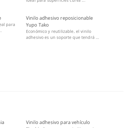
ideal para superficies curva ...
e
Vinilo adhesivo reposicionable
eal para
Yupo Tako
.
Económico y reutilizable, el vinilo
adhesivo es un soporte que tendrá ...
nia
Vinilo adhesivo para vehículo