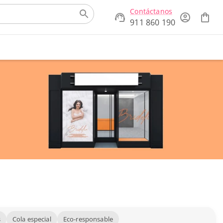
Contáctanos
911 860 190
s
Cola especial
Eco-responsable