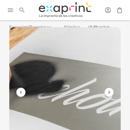
Exaprint
/
Pegatinas
/
Vinilos
/
Adhesivo
personalizadas
adhesivos
plantilla en
y vinilos
PVC a medida