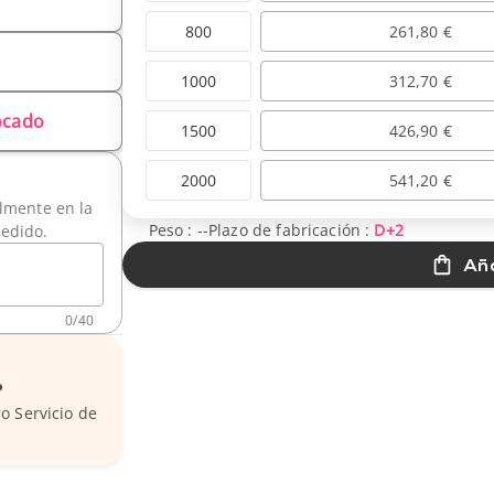
800
261,80 €
1000
312,70 €
locado
1500
426,90 €
2000
541,20 €
ilmente en la
Peso :
--
Plazo de fabricación :
D+2
pedido.
Aña
0
/
40
?
o Servicio de