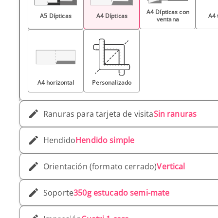
A4 Dípticas con
A5 Dípticas
A4 Dípticas
A4 
ventana
A4 horizontal
Personalizado
Ranuras para tarjeta de visita
Sin ranuras
Hendido
Hendido simple
Orientación (formato cerrado)
Vertical
Soporte
350g estucado semi-mate