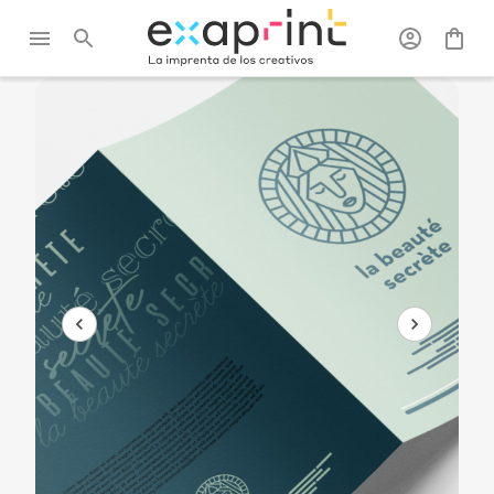
Exaprint
/
Flyers, catálogos
/
Folletos
/
Folleto papel
y folletos
clásico