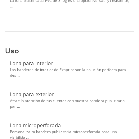
La lona plastificada PVC de 340g es una opción versátil y resistente,
...
Uso
Lona para interior
Las banderas de interior de Exaprint son la solución perfecta para
des ...
Lona para exterior
Atrae la atención de tus clientes con nuestra bandera publicitaria
par ...
Lona microperforada
Personaliza tu bandera publicitaria microperforada para una
visibilida ...