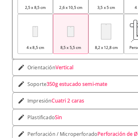
2,5 x 8,5 cm
2,6 x 10,5 cm
3,5 x 5 cm
4
4 x 8,5 cm
8,5 x 5,5 cm
8,2 x 12,8 cm
Pers
Orientación
Vertical
Soporte
350g estucado semi-mate
Impresión
Cuatri 2 caras
Plastificado
Sin
Perforación / Microperforado
Perforación de 