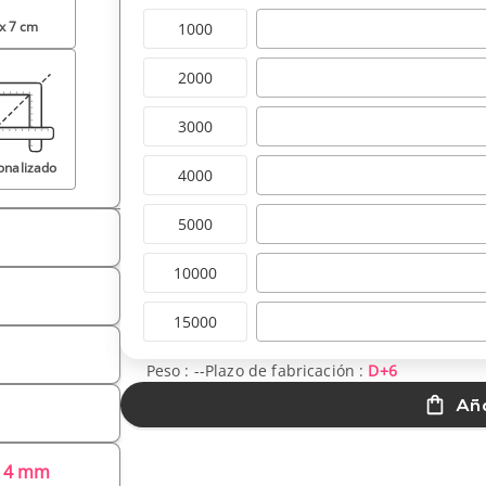
 x 7 cm
1000
2000
3000
onalizado
4000
5000
10000
15000
Peso :
--
Plazo de fabricación :
D+6
Aña
Ø 4 mm