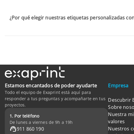
¿Por qué elegir nuestras etiquetas personalizadas co
Estamos encantados de poder ayudarte
Empresa
Todo el equipo de Exaprint está aquí para
responder a tus preguntas y acompañarte en tus
Descubrir 
proyectos.
Sobre noso
Nuestra mi
1. Por teléfono
valores
De lunes a viernes de 9h a 19h
Nuestros 
911 860 190