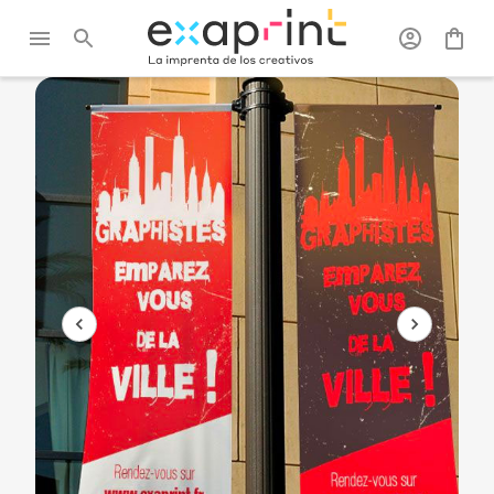
Exaprint
/
Gran
/
Banderas
/
Bandera vertical
Formato
para potencia