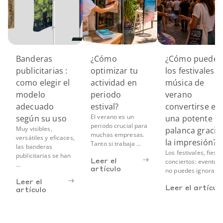
Banderas
¿Cómo
¿Cómo pueden
publicitarias :
optimizar tu
los festivales d
como elegir el
actividad en
música de
modelo
periodo
verano
adecuado
estival?
convertirse en
El verano es un
según su uso
una potente
periodo crucial para
Muy visibles,
palanca gracia
muchas empresas.
versátiles y eficaces,
la impresión?
Tanto si trabaja ...
las banderas
Los festivales, fiesta
publicitarias se han
Leer el
conciertos: eventos
...
artículo
no puedes ignorar a .
Leer el
Leer el artícul
artículo