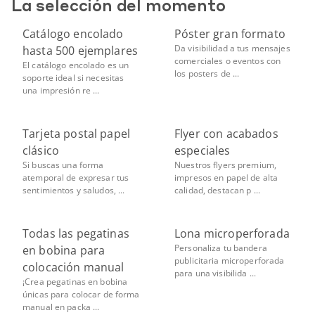
La selección del momento
Catálogo encolado
Póster gran formato
Da visibilidad a tus mensajes
hasta 500 ejemplares
comerciales o eventos con
El catálogo encolado es un
los posters de ...
soporte ideal si necesitas
una impresión re ...
Tarjeta postal papel
Flyer con acabados
clásico
especiales
Si buscas una forma
Nuestros flyers premium,
atemporal de expresar tus
impresos en papel de alta
sentimientos y saludos, ...
calidad, destacan p ...
Todas las pegatinas
Lona microperforada
Personaliza tu bandera
en bobina para
publicitaria microperforada
colocación manual
para una visibilida ...
¡Crea pegatinas en bobina
únicas para colocar de forma
manual en packa ...