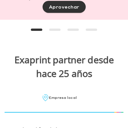
Aprovechar
Exaprint partner desde
hace 25 años
Servicio
Responsab
700.000
Entrega
Empresa local
experto y
comprome
referenci
rápida y
personalizad
gratuita