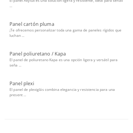
El panel Akylux es una solución ligera y resistente, ideal para señali
...
Panel cartón pluma
¡Te ofrecemos personalizar toda una gama de paneles rígidos que
luchan ...
Panel poliuretano / Kapa
El panel de poliuretano Kapa es una opción ligera y versátil para
seña ...
Panel plexi
El panel de plexiglás combina elegancia y resistencia para una
present ...