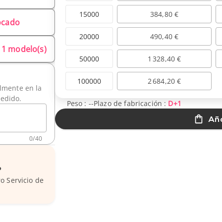
15000
384,80 €
locado
20000
490,40 €
1 modelo(s)
50000
1 328,40 €
100000
2 684,20 €
ilmente en la
pedido.
Peso :
--
Plazo de fabricación :
D+1
Aña
0
/
40
?
o Servicio de