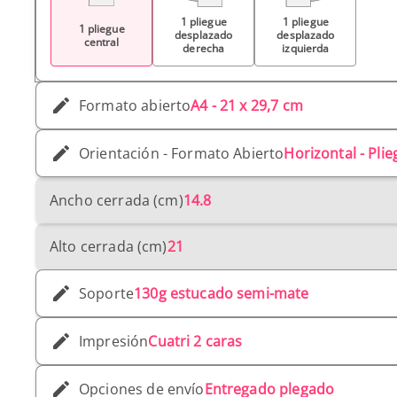
1 pliegue
1 pliegue
1 pliegue
desplazado
desplazado
central
derecha
izquierda
Formato abierto
A4 - 21 x 29,7 cm
Orientación - Formato Abierto
Horizontal - Plie
Ancho cerrada (cm)
14.8
Alto cerrada (cm)
21
Soporte
130g estucado semi-mate
Impresión
Cuatri 2 caras
Opciones de envío
Entregado plegado