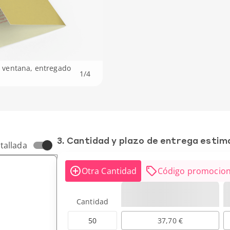
es ventana, entregado
1
/
4
3. Cantidad y plazo de entrega esti
tallada
Otra Cantidad
Código promocion
Cantidad
50
37,70 €