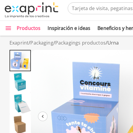
Productos
Inspiración e ideas
Beneficios y h
Exaprint
/
Packaging
/
Packagings productos
/
Urna