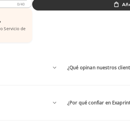
Aña
0
/
40
?
o Servicio de
¿Qué opinan nuestros client
¿Por qué confiar en Exaprin