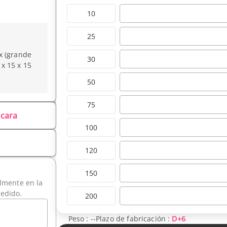
10
25
x (grande
30
 x 15 x 15
50
75
 cara
100
120
150
ilmente en la
pedido.
200
Peso :
--
Plazo de fabricación :
D+6