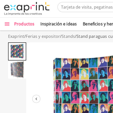
Productos
Inspiración e ideas
Beneficios y h
Exaprint
/
Ferias y expositor
/
Stands
/
Stand paraguas c