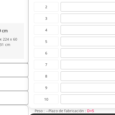
2
3
4
9 cm
x 224 x 60
5
 31 cm
6
7
8
9
10
Peso :
--
Plazo de fabricación :
D+5