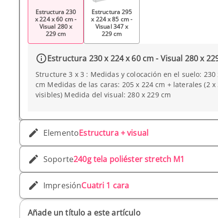
Estructura 230
Estructura 295
x 224 x 60 cm -
x 224 x 85 cm -
Visual 280 x
Visual 347 x
229 cm
229 cm
Estructura 230 x 224 x 60 cm - Visual 280 x 22
Structure 3 x 3 : Medidas y colocación en el suelo: 230 
cm Medidas de las caras: 205 x 224 cm + laterales (2 x
visibles) Medida del visual: 280 x 229 cm
Elemento
Estructura + visual
Soporte
240g tela poliéster stretch M1
Impresión
Cuatri 1 cara
Añade un título a este artículo