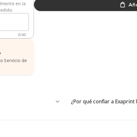
ilmente en la
Aña
pedido.
0
/
40
?
o Servicio de
¿Por qué confiar a Exaprint