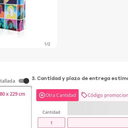
1
/
2
3. Cantidad y plazo de entrega esti
tallada
280 x 229 cm
Otra Cantidad
Código promocion
Cantidad
1