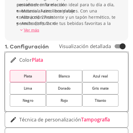
convierten en la elección ideal para tu día a día,
pestaña de información.
aventuras al aire libre y viajes. Con una
Material: Acero inoxidable
construcción resistente y un tapón hermético, te
Alto (cm): 27 cm
permite disfrutar de tus bebidas favoritas a la
Ancho (cm): 7 cm
temperatura perfecta, estés donde estés. Ya sea
Capacidad: 50 cl
Ver más
para el café de la mañana, agua fresca durante
Peso unitario: 284 g
el entrenamiento o tu refresco favorito, la
1. Conf­iguración
Visualización detallada
botella Cove es tu compañera ideal para
mantenerte hidratado y refrescado mientras
Color
Plata
estás en movimiento. Personalízala fácilmente
con la imagen de tu empresa.
Plata
Blanco
Azul real
Lima
Dorado
Gris mate
Negro
Rojo
Titanio
Técnica de personalización
Tampografía