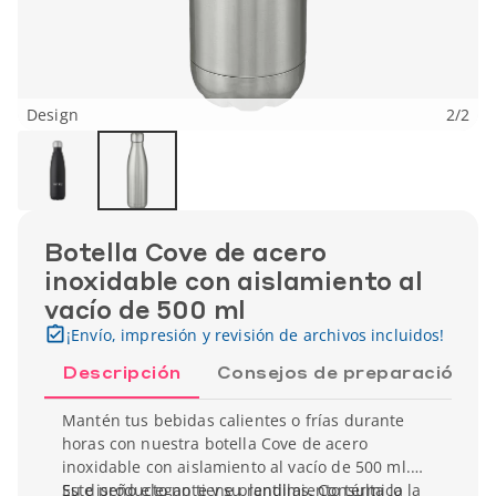
Design
2
/
2
Botella Cove de acero
inoxidable con aislamiento al
vacío de 500 ml
¡Envío, impresión y revisión de archivos incluidos!
Descripción
Consejos de preparación
Mantén tus bebidas calientes o frías durante
horas con nuestra botella Cove de acero
inoxidable con aislamiento al vacío de 500 ml.
Su diseño elegante y su rendimiento térmico la
Este producto no tiene plantillas. Consulta la