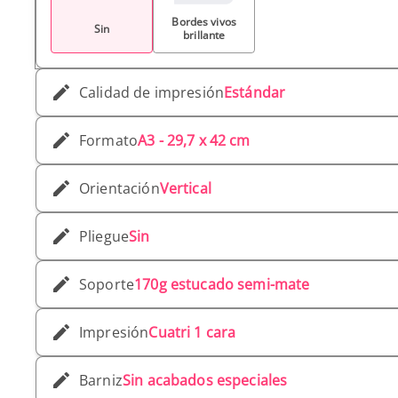
Bordes vivos
Sin
brillante
Calidad de impresión
Estándar
Formato
A3 - 29,7 x 42 cm
Orientación
Vertical
Pliegue
Sin
Soporte
170g estucado semi-mate
Impresión
Cuatri 1 cara
Barniz
Sin acabados especiales