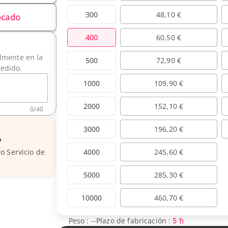
300
48,10 €
locado
400
60,50 €
ilmente en la
500
72,90 €
pedido.
1000
109,90 €
2000
152,10 €
0
/
40
3000
196,20 €
?
4000
245,60 €
o Servicio de
5000
285,30 €
10000
460,70 €
Peso :
--
Plazo de fabricación :
5 h