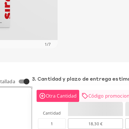
1
/
7
3. Cantidad y plazo de entrega esti
tallada
Otra Cantidad
Código promocion
Cantidad
1
18,30 €