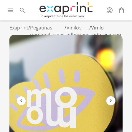
Exaprint
/
Pegatinas
/
Vinilos
/
Vinilo
personalizadas
adhesivos
adhesivo con
y vinilos
acabados
especiales