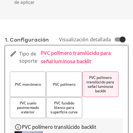
de aplicar
1. Conf­iguración
Visualización detallada
PVC polímero translúcido para
Tipo de
soporte
señal luminosa backlit
PVC polímero
translúcido para
PVC monómero
PVC polímero
señal luminosa
backlit
PVC suelo
PVC fundido
pavimentado
blanco para
exterior
superficie curva
PVC polímero translúcido backlit