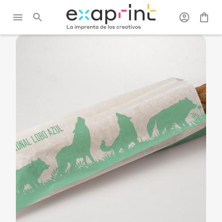
Exaprint
/
Packaging
/
Bolsas
/
Bolsa kraft para
kraft
pan