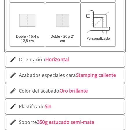
Doble - 16,4 x
Doble - 20 x 21
Personalizado
12,8 cm
cm
Orientación
Horizontal
Acabados especiales cara
Stamping caliente
Color del acabado
Oro brillante
Plastificado
Sin
Soporte
350g estucado semi-mate