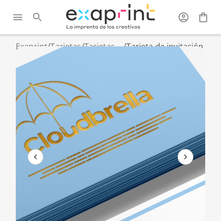
Exaprint
/
Tarjetas
/
Tarjetas
/
Tarjeta de invitación
de
con stamping
Invitación
caliente