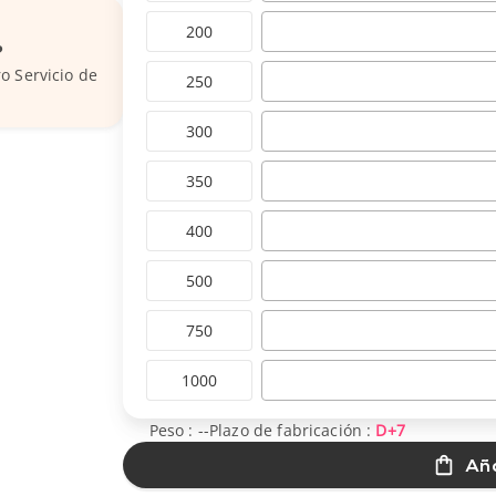
200
?
o Servicio de
250
300
350
400
500
750
1000
Peso :
--
Plazo de fabricación :
D+7
Aña