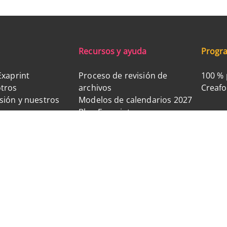
Recursos y ayuda
Progra
Exaprint
Proceso de revisión de
100 % 
tros
archivos
Creaf
sión y nuestros
Modelos de calendarios 2027
Blog Exaprint
compromisos
Muestrarios y herramientas de
n nosotros
ayuda a la venta
Fidelidad Exaclub
Síguenos en las redes sociales