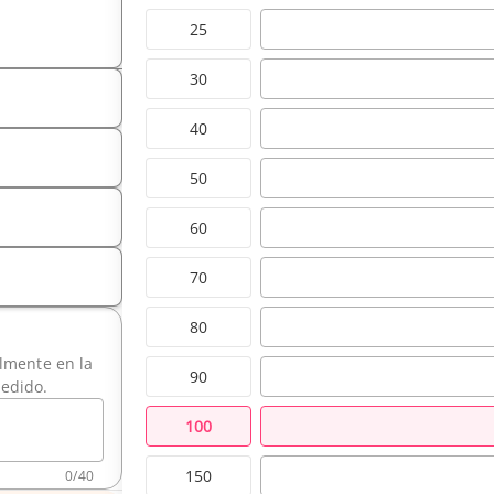
25
30
40
50
60
70
80
ilmente en la
90
pedido.
100
150
0
/
40