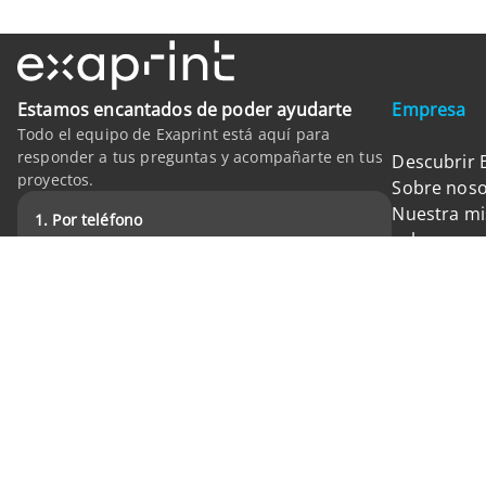
Estamos encantados de poder ayudarte
Empresa
Todo el equipo de Exaprint está aquí para
responder a tus preguntas y acompañarte en tus
Descubrir 
proyectos.
Sobre noso
Nuestra mi
1. Por teléfono
valores
De lunes a viernes de 9h a 19h
Nuestros 
911 860 190
Trabaja co
2. En la página web exaprint.es
las 24h del día 7 días a la semana
FAQ
Formulario