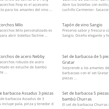
cacorchos Foxy es el accesorio
Abre tus botellas con estilo 
cto para los amantes del vino ...
cuchillo Carmenier. Sacacorc
corchos Milo
Tapón de vino Sangio
cacorchos Milo personalizado es
Preserva sabor y frescura c
para abrir botellas fácilme ...
Sangio. Diseño elegante y h
corchos de acero Nebby
Set de barbacoa de 5 pie
cacorchos robusto de acero
Gratar
ntado en estuche de bambú
Sorprende a los amantes de
e ...
barbacoas con el set Gratar
piezas ...
de barbacoa Assadus 3 piezas
Set de barbacoa 5 piezas
t de barbacoa Assadus de 3
bambú Churras
s incluye pala, pinza y tenedor d
El set de barbacoa Churras