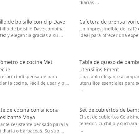
diarias ...
llo de bolsillo con clip Dave
Cafetera de prensa Ivorie
chillo de bolsillo Dave combina
Un imprescindible del café
ez y elegancia gracias a su ...
ideal para ofrecer una exper
ómetro de cocina Met
Tabla de queso de bamb
ecue
utensilios Ement
cesorio indispensable para
Una tabla elegante acompa
lar la cocina. Fácil de usar y p ...
utensilios esenciales para s
...
e de cocina con silicona
Set de cubiertos de bam
deslizante Maya
El set de cubiertos Celuk in
tenedor, cuchillo y cuchar
ante resistente pensado para la
...
a diaria o barbacoas. Su sup ...