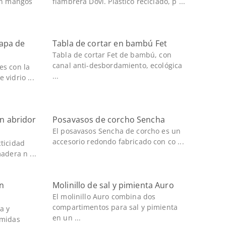
con mangos
fiambrera Dovi. Plástico reciclado, p ...
tapa de
Tabla de cortar en bambú Fet
Tabla de cortar Fet de bambú, con
canal anti-desbordamiento, ecológica
es con la
...
vidrio ...
n abridor
Posavasos de corcho Sencha
El posavasos Sencha de corcho es un
accesorio redondo fabricado con co ...
ticidad
adera n ...
n
Molinillo de sal y pimienta Auro
El molinillo Auro combina dos
compartimentos para sal y pimienta
a y
en un ...
omidas