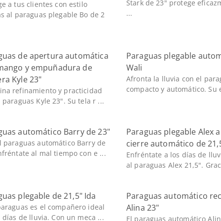
Stark de 23" protege efica
e a tus clientes con estilo
...
as al paraguas plegable Bo de 2
guas de apertura automática
Paraguas plegable autom
mango y empuñadura de
Wali
ra Kyle 23"
Afronta la lluvia con el par
compacto y automático. Su es
na refinamiento y practicidad
 paraguas Kyle 23". Su tela r ...
guas automático Barry de 23"
Paraguas plegable Alex a
l paraguas automático Barry de
cierre automático de 21,
nfréntate al mal tiempo con e ...
Enfréntate a los días de lluv
al paraguas Alex 21,5". Graci
uas plegable de 21,5" Ida
Paraguas automático rec
paraguas es el compañero ideal
Alina 23"
 días de lluvia. Con un meca ...
El paraguas automático Alin