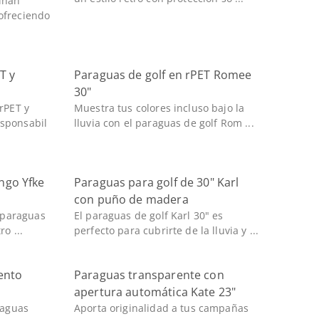
inan
ofreciendo
T y
Paraguas de golf en rPET Romee
30"
rPET y
Muestra tus colores incluso bajo la
sponsabil
lluvia con el paraguas de golf Rom ...
ngo Yfke
Paraguas para golf de 30" Karl
con puño de madera
l paraguas
El paraguas de golf Karl 30" es
o ...
perfecto para cubrirte de la lluvia y ...
iento
Paraguas transparente con
apertura automática Kate 23"
raguas
Aporta originalidad a tus campañas