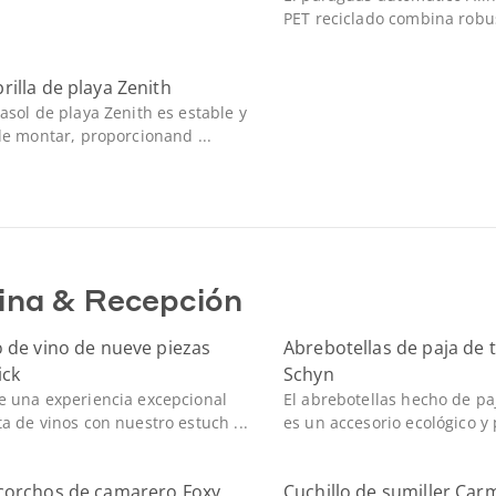
PET reciclado combina robus
illa de playa Zenith
rasol de playa Zenith es estable y
 de montar, proporcionand ...
ina & Recepción
 de vino de nueve piezas
Abrebotellas de paja de t
ick
Schyn
e una experiencia excepcional
El abrebotellas hecho de pa
ta de vinos con nuestro estuch ...
es un accesorio ecológico y p
corchos de camarero Foxy
Cuchillo de sumiller Car