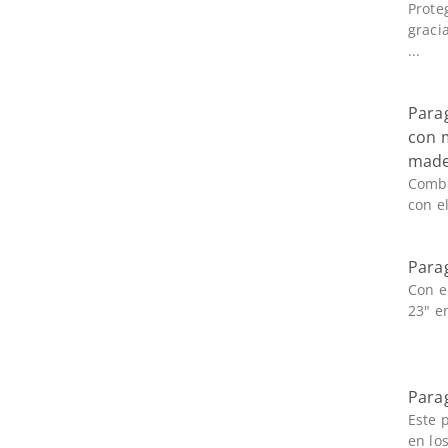
Proteg
graci
...
Para
con 
made
Combi
con el
Para
Con e
23" e
Parag
Este 
en los