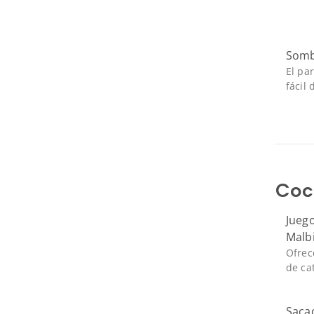
Sombr
El pa
fácil
Coc
Juego
Malb
Ofrec
de ca
Saca