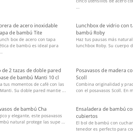
cinco utensilios de acero 
...
brera de acero inoxidable
Lunchbox de vidrio con 
tapa de bambú Tite
bambú Roby
lunch box de acero con tapa
Haz tus pausas más natural
tica de bambú es ideal para
lunchbox Roby. Su cuerpo de 
..
 de 2 tazas de doble pared
Posavasos de madera co
base de bambú Manti 10 cl
Scoll
a tus momentos de café con las
Combina originalidad y prac
 Manti. Su doble pared mantie ...
con el posavasos Scoll. En m
vasos de bambú Cha
Ensaladera de bambú co
gico y elegante, este posavasos
cubiertos
mbú natural protege las supe ...
El bol de bambú con cuchar
tenedor es perfecto para c