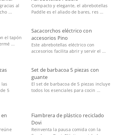
gracias al
Compacto y elegante, el abrebotellas
ho ...
Paddle es el aliado de bares, res ...
Sacacorchos eléctrico con
on el tapón
accesorios Pino
ermé ...
Este abrebotellas eléctrico con
accesorios facilita abrir y servir el ...
zas
Set de barbacoa 5 piezas con
guante
 las
El set de barbacoa de 5 piezas incluye
 de 5
todos los esenciales para cocin ...
 en
Fiambrera de plástico reciclado
Dovi
 reúne
Reinventa la pausa comida con la