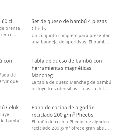
 60 cl
Set de queso de bambú 4 piezas
 de prensa
Cheds
ienci ...
Un conjunto completo para presentar
una bandeja de aperitivos. El bamb ...
ú con
Tabla de queso de bambú con
herramientas magnéticas
ñada de
Mancheg
ervir que
La tabla de queso Mancheg de bambú
incluye tres utensilios —dos cuchil ...
bú Celuk
Paño de cocina de algodón
cluye
reciclado 200 g/m² Pheebs
a de bambú
El paño de cocina Pheebs de algodón
reciclado 200 g/m² ofrece gran abs ...