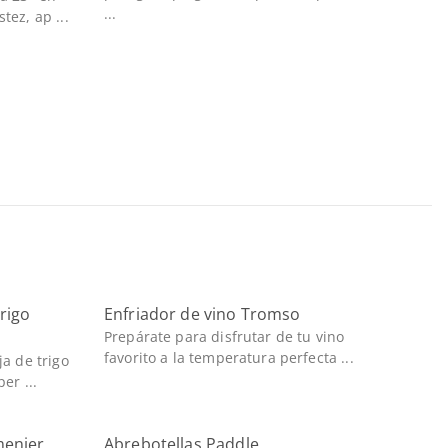
...
tez, ap ...
rigo
Enfriador de vino Tromso
Prepárate para disfrutar de tu vino
favorito a la temperatura perfecta ...
ja de trigo
er ...
menier
Abrebotellas Paddle