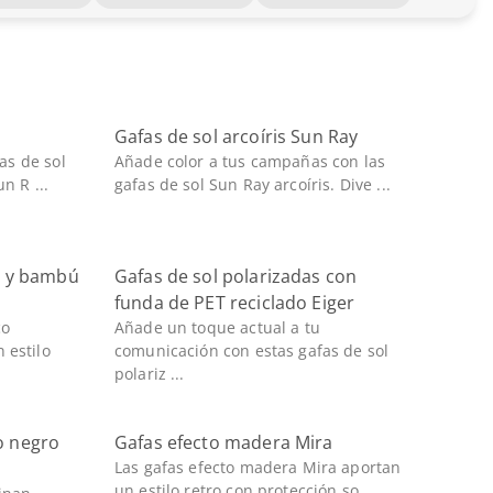
Gafas de sol arcoíris Sun Ray
fas de sol
Añade color a tus campañas con las
n R ...
gafas de sol Sun Ray arcoíris. Dive ...
o y bambú
Gafas de sol polarizadas con
funda de PET reciclado Eiger
co
Añade un toque actual a tu
 estilo
comunicación con estas gafas de sol
polariz ...
o negro
Gafas efecto madera Mira
Las gafas efecto madera Mira aportan
un estilo retro con protección so ...