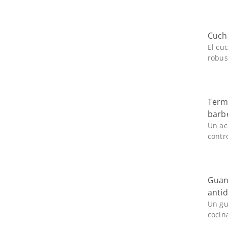
Cuchi
El cu
robust
Term
barb
Un ac
contro
Guant
anti
Un gu
cocin