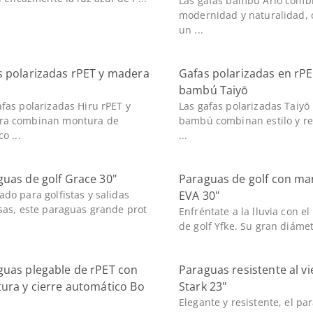
Las gafas bambú Arlo comb
modernidad y naturalidad, 
un ...
s polarizadas rPET y madera
Gafas polarizadas en rPE
bambú Taiyō
afas polarizadas Hiru rPET y
Las gafas polarizadas Taiyō 
ra combinan montura de
bambú combinan estilo y re
co ...
...
uas de golf Grace 30"
Paraguas de golf con ma
ado para golfistas y salidas
EVA 30"
osas, este paraguas grande prot
Enfréntate a la lluvia con e
de golf Yfke. Su gran diámetr
guas plegable de rPET con
Paraguas resistente al v
ura y cierre automático Bo
Stark 23"
Elegante y resistente, el pa