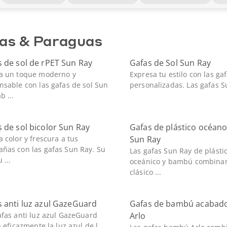
as & Paraguas
 de sol de rPET Sun Ray
Gafas de Sol Sun Ray
a un toque moderno y
Expresa tu estilo con las ga
nsable con las gafas de sol Sun
personalizadas. Las gafas Su
b ...
 de sol bicolor Sun Ray
Gafas de plástico océan
a color y frescura a tus
Sun Ray
ñas con las gafas Sun Ray. Su
Las gafas Sun Ray de plásti
 ...
oceánico y bambú combinan
clásico ...
 anti luz azul GazeGuard
Gafas de bambú acabad
afas anti luz azul GazeGuard
Arlo
n eficazmente la luz azul de l ...