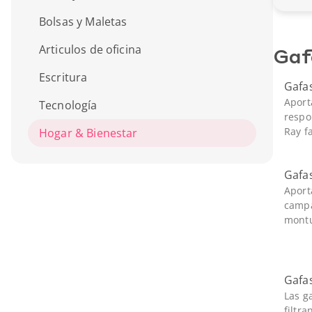
Bolsas y Maletas
Articulos de oficina
Gaf
Escritura
Gafas
Aport
Tecnología
respo
Ray fa
Hogar & Bienestar
Gafas
Aport
campa
montu
Gafas
Las g
filtra