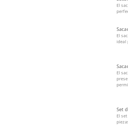
El sa
perfe
Saca
El sa
ideal 
Saca
El sa
prese
permit
Set 
El se
pieza
...