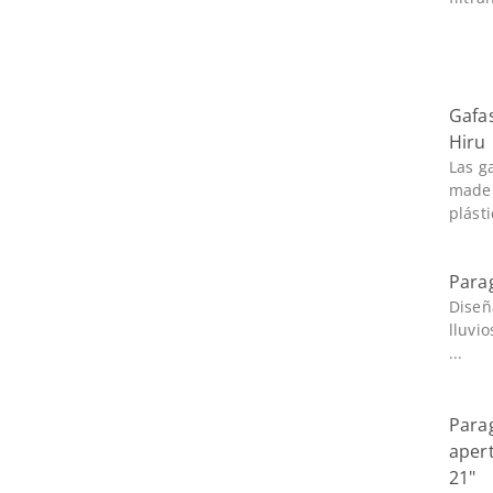
Gafa
Hiru
Las g
made
plásti
Parag
Diseñ
lluvi
...
Para
apert
21"