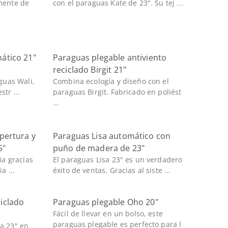
zmente de
con el paraguas Kate de 23". Su tej ...
ático 21"
Paraguas plegable antiviento
reciclado Birgit 21"
aguas Wali,
Combina ecología y diseño con el
tr ...
paraguas Birgit. Fabricado en poliést
...
pertura y
Paraguas Lisa automático con
5"
puño de madera de 23"
ia gracias
El paraguas Lisa 23" es un verdadero
a ...
éxito de ventas. Gracias al siste ...
iclado
Paraguas plegable Oho 20"
Fácil de llevar en un bolso, este
paraguas plegable es perfecto para l
a 23" en