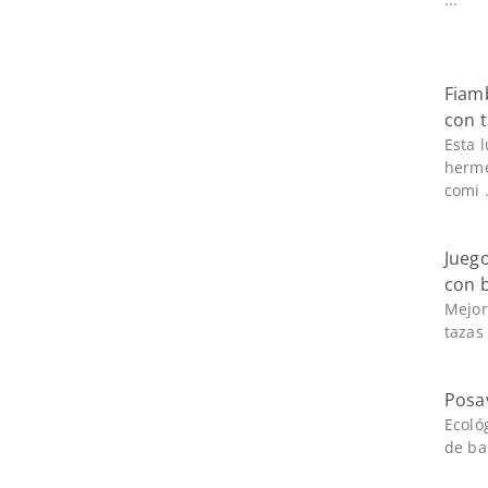
Fiam
con 
Esta 
hermé
comi .
Juego
con 
Mejor
tazas
Posa
Ecoló
de ba