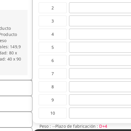
2
3
oducto
4
 Producto
Peso
ales: 149,9
5
dad: 80 x
ad: 40 x 90
6
7
8
9
10
Peso :
--
Plazo de fabricación :
D+4