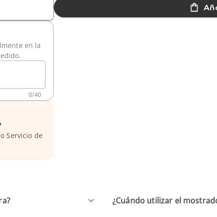
Aña
ilmente en la
pedido.
0
/
40
?
o Servicio de
ra?
¿Cuándo utilizar el mostra