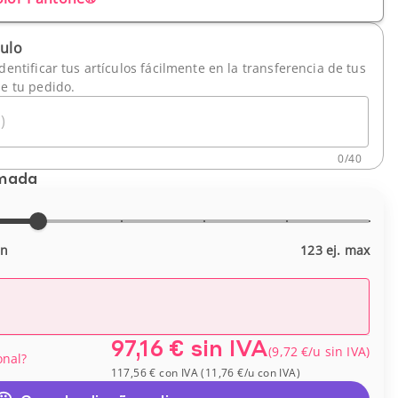
culo
dentificar tus artículos fácilmente en la transferencia de tus
de tu pedido.
)
0
/
40
imada
in
123 ej. max
97,16 €
sin IVA
(
9,72 €
/u
sin IVA
)
onal?
117,56 €
con IVA
(
11,76 €
/u
con IVA
)