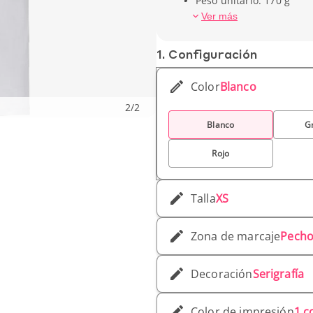
Peso unitario: 170 g
Ver más
1. Conf­iguración
Color
Blanco
2
/
2
Blanco
Gr
Rojo
Talla
XS
Zona de marcaje
Pecho
Decoración
Serigrafía
Color de impresión
1 c