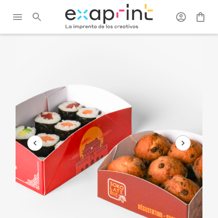
Exaprint
/
Packaging
/
Packagings
/
Bandeja
alimentarios
alimentaria