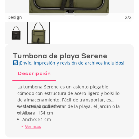
Design
2
/
2
Tumbona de playa Serene
¡Envío, impresión y revisión de archivos incluidos!
Descripción
La tumbona Serene es un asiento plegable
cómodo con estructura de acero ligero y bolsillo
de almacenamiento. Fácil de transportar, es
perfecta para disfrutar de la playa, el jardín o la
Material: poliéster
piscina.
Altura: 154 cm
Ancho: 51 cm
Peso unitario: 1,55 kg
Ver más