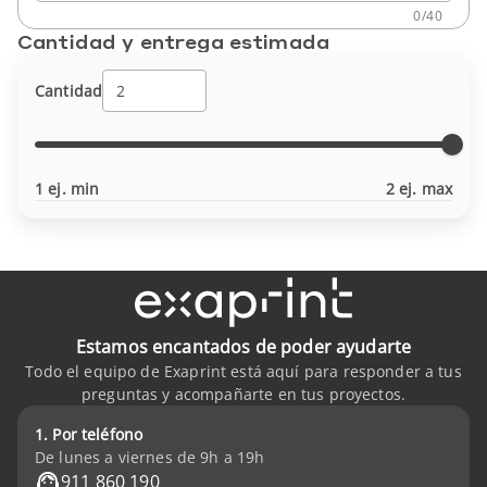
0
/
40
Cantidad y entrega estimada
Cantidad
1 ej. min
2 ej. max
Estamos encantados de poder ayudarte
Todo el equipo de Exaprint está aquí para responder a tus
preguntas y acompañarte en tus proyectos.
1. Por teléfono
De lunes a viernes de 9h a 19h
911 860 190