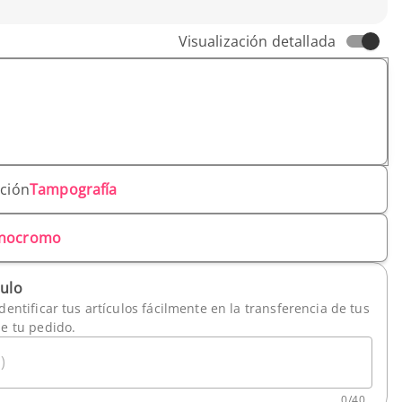
Visualización detallada
ación
Tampografía
nocromo
culo
dentificar tus artículos fácilmente en la transferencia de tus
de tu pedido.
)
0
/
40