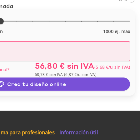
imada
in
1000 ej. max
56,80 €
sin IVA
(
5,68 €
/u
sin IVA
)
onal?
68,73 €
con IVA
(
6,87 €
/u
con IVA
)
Crea tu diseño online
ma para profesionales
Información útil