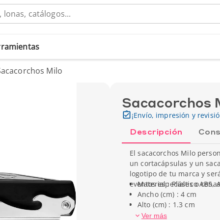
erramientas
Sacacorchos Milo
Sacacorchos 
¡Envío, impresión y revisi
Descripción
Cons
El sacacorchos Milo person
un cortacápsulas y un sacac
logotipo de tu marca y será
eventos especiales o cena
Material : Plástico ABS, 
Ancho (cm) : 4 cm
Alto (cm) : 1.3 cm
Profundidad : 13.5 cm
Ver más