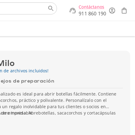
Contáctanos
911 860 190
Milo
ón de archivos incluidos!
ejos de preparación
alizado es ideal para abrir botellas fácilmente. Contiene
orchos, práctico y polivalente. Personalízalo con el
 un regalo inolvidable para tus clientes o socios en
s de empresa. Abrebotellas, sacacorchos y cortacápsulas
Acero inoxidable