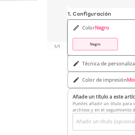
Peso unitario : 68 gr
1. Conf­iguración
Color
Negro
Negro
1
/
1
Técnica de personaliz
Color de impresión
Mo
Añade un título a este artí
Puedes añadir un título para i
archivos y en el seguimiento 
Añadir un título (opcional