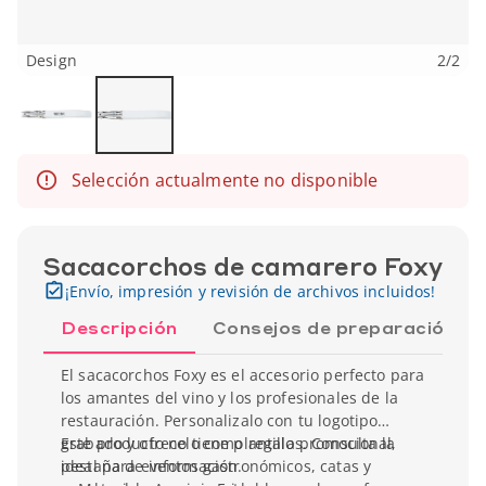
Design
2
/
2
Selección actualmente no disponible
Sacacorchos de camarero Foxy
¡Envío, impresión y revisión de archivos incluidos!
Descripción
Consejos de preparación
El sacacorchos Foxy es el accesorio perfecto para
los amantes del vino y los profesionales de la
restauración. Personalizalo con tu logotipo
grabado y ofrecelo como regalo promocional,
Este producto no tiene plantillas. Consulta la
ideal para eventos gastronómicos, catas y
pestaña de información.