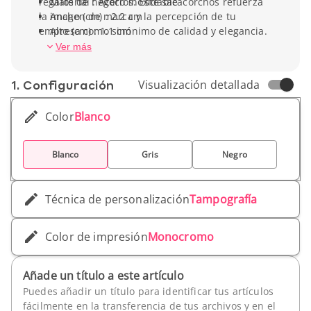
regalos de negocios. Este sacacorchos refuerza
Material : Acero inoxidable
la imagen de marca y la percepción de tu
Ancho (cm) : 2.2 cm
empresa como sinónimo de calidad y elegancia.
Alto (cm) : 1.1 cm
Profundidad : 2.2 cm
Ver más
Peso unitario : 67 gr
1. Conf­iguración
Visualización detallada
Color
Blanco
Blanco
Gris
Negro
Técnica de personalización
Tampografía
Color de impresión
Monocromo
Añade un título a este artículo
Puedes añadir un título para identificar tus artículos
fácilmente en la transferencia de tus archivos y en el