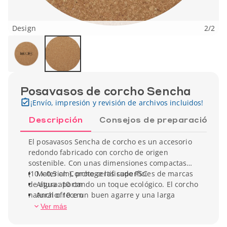
Design
2
/
2
Posavasos de corcho Sencha
¡Envío, impresión y revisión de archivos incluidos!
Descripción
Consejos de preparación
El posavasos Sencha de corcho es un accesorio
redondo fabricado con corcho de origen
sostenible. Con unas dimensiones compactas
(10 x 0,5 cm), protege las superficies de marcas
Material: Corcho certificado FSC
de agua aportando un toque ecológico. El corcho
Altura: 10 cm
natural ofrece un buen agarre y una larga
Ancho: 10 cm
durabilidad. Personalizable mediante grabado
Peso unitario: 9 g
Ver más
láser para reforzar la identidad de marca.