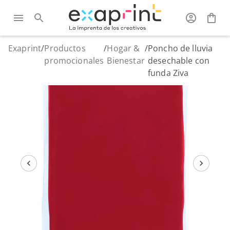
Exaprint
/
Productos
/
Hogar &
/
Poncho de lluvia
promocionales
Bienestar
desechable con
funda Ziva