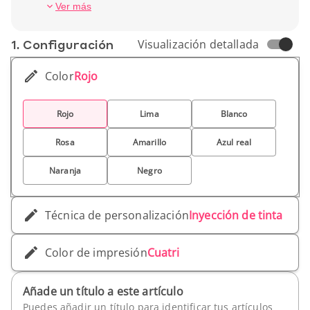
Peso unitario: 33 g
Ver más
1. Conf­iguración
Visualización detallada
Color
Rojo
Rojo
Lima
Blanco
Rosa
Amarillo
Azul real
Naranja
Negro
Técnica de personalización
Inyección de tinta
Color de impresión
Cuatri
Añade un título a este artículo
Puedes añadir un título para identificar tus artículos