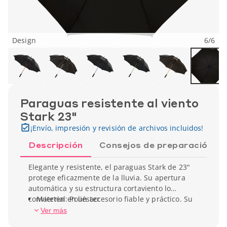
Design
6
/
6
Paraguas resistente al viento
Stark 23"
¡Envío, impresión y revisión de archivos incluidos!
Descripción
Consejos de preparación
Elegante y resistente, el paraguas Stark de 23"
protege eficazmente de la lluvia. Su apertura
automática y su estructura cortaviento lo
convierten en un accesorio fiable y práctico. Su
Material: Poliéster
amplia superficie permite una excelente
Ver más
visibilidad del logotipo. Un clásico que combina