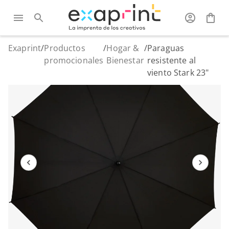
Exaprint
/
Productos
/
Hogar &
/
Paraguas
promocionales
Bienestar
resistente al
viento Stark 23"