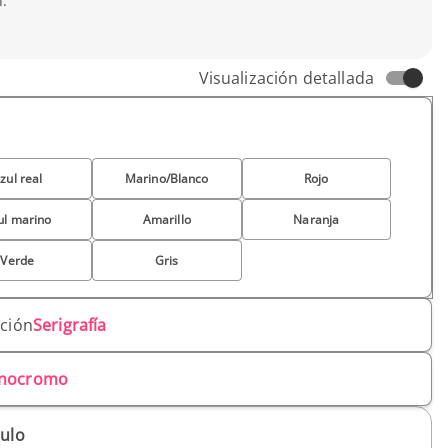
.
Visualización detallada
zul real
Marino/Blanco
Rojo
ul marino
Amarillo
Naranja
Verde
Gris
ación
Serigrafía
nocromo
culo