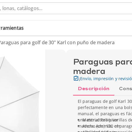
erramientas
Paraguas para golf de 30" Karl con puño de madera
Paraguas para
madera
¡Envío, impresión y revisi
Descripción
Cons
El paraguas de golf Karl 30
perfectamente en una bols
manual, el paraguas es fác
una estructura y varillas
Material Poliéster
madera. Además, el paragua
Ancho (cm) 130 cm