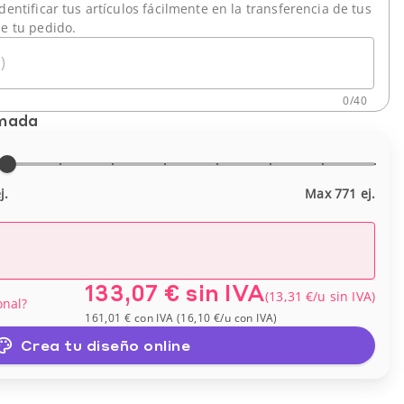
dentificar tus artículos fácilmente en la transferencia de tus
de tu pedido.
)
0
/
40
imada
j.
Max 771 ej.
133,07 €
sin IVA
(
13,31 €
/u
sin IVA
)
onal?
161,01 €
con IVA
(
16,10 €
/u
con IVA
)
Crea tu diseño online