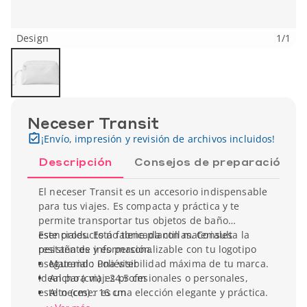
Design
1
/
1
Neceser Transit
¡Envío, impresión y revisión de archivos incluidos!
Descripción
Consejos de preparación
El neceser Transit es un accesorio indispensable
para tus viajes. Es compacta y práctica y te
permite transportar tus objetos de baño
esenciales. Está fabricada con materiales
Este producto no tiene plantillas. Consulta la
resistentes y es personalizable con tu logotipo
pestaña de información.
asegurando una visibilidad máxima de tu marca.
Material : Poliéster
Ideal para viajes profesionales o personales,
Ancho (cm) : 24.5 cm
este neceser es una elección elegante y práctica.
Alto (cm) : 16 cm
Está disponible en tres colores: rojo, negro y
Profundidad : 8 cm