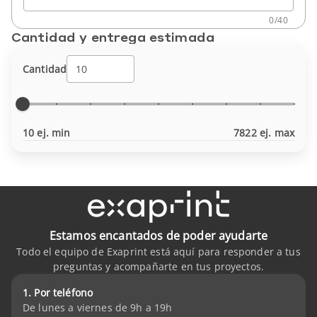
0
/
40
Cantidad y entrega estimada
Cantidad
10 ej. min
7822 ej. max
Estamos encantados de poder ayudarte
Todo el equipo de Exaprint está aquí para responder a tus
preguntas y acompañarte en tus proyectos.
1. Por teléfono
De lunes a viernes de 9h a 19h