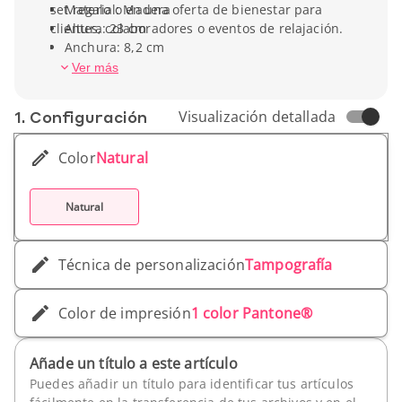
set regalo o en una oferta de bienestar para
Material: Madera
clientes, colaboradores o eventos de relajación.
Altura: 23 cm
Anchura: 8,2 cm
Peso unitario: 26
Ver más
1. Conf­iguración
Visualización detallada
Color
Natural
Natural
Técnica de personalización
Tampografía
Color de impresión
1 color Pantone®
Añade un título a este artículo
Puedes añadir un título para identificar tus artículos