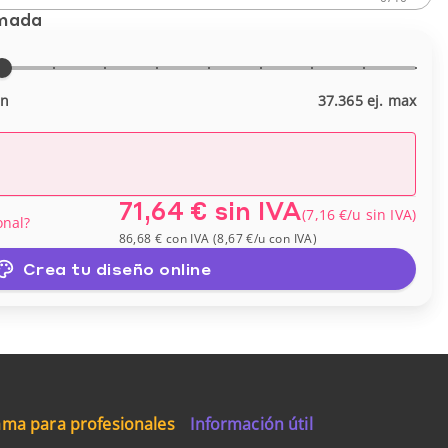
imada
in
37.365 ej. max
71,64 €
sin IVA
(
7,16 €
/u
sin IVA
)
onal?
86,68 €
con IVA
(
8,67 €
/u
con IVA
)
Crea tu diseño online
ma para profesionales
Información útil