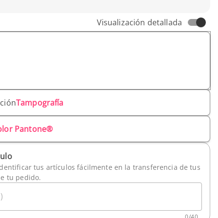
Visualización detallada
ación
Tampografía
olor Pantone®
culo
dentificar tus artículos fácilmente en la transferencia de tus
de tu pedido.
)
0
/
40