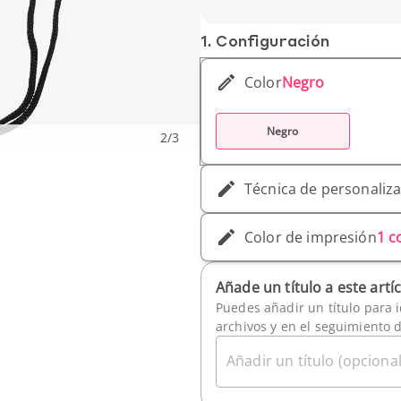
1. Conf­iguración
Color
Negro
Negro
2
/
3
Técnica de personaliz
Color de impresión
1 c
Añade un título a este artí
Puedes añadir un título para i
archivos y en el seguimiento 
Añadir un título (opcional