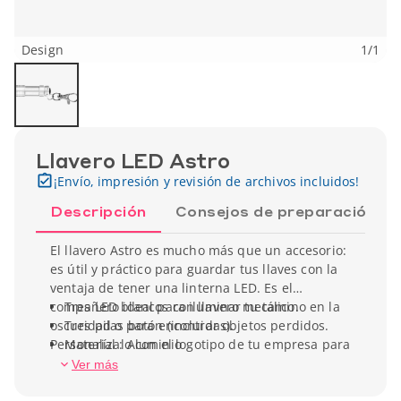
Design
1
/
1
Llavero LED Astro
¡Envío, impresión y revisión de archivos incluidos!
Descripción
Consejos de preparación
El llavero Astro es mucho más que un accesorio:
es útil y práctico para guardar tus llaves con la
ventaja de tener una linterna LED. Es el
compañero ideal para iluminar tu camino en la
Tres LED blancos con llavero metálico.
oscuridad o para encontrar objetos perdidos.
Tres pilas botón (incluidas).
Personalízalo con el logotipo de tu empresa para
Material : Aluminio
ofrecer un regalo promocional único y práctico a
Ancho (cm) : 1.5 cm
Ver más
tus clientes y socios en eventos profesionales.
Alto (cm) : 5.5 cm
Peso unitario : 13.5 gr