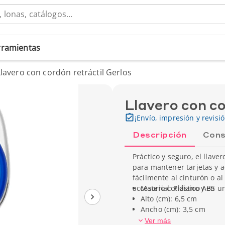
erramientas
Llavero con cordón retráctil Gerlos
Llavero con co
¡Envío, impresión y revisi
Descripción
Cons
Práctico y seguro, el llave
para mantener tarjetas y a
fácilmente al cinturón o al
accesorio cotidiano y en u
Material: Plástico ABS
Alto (cm): 6,5 cm
Ancho (cm): 3,5 cm
Peso unitario: 20 g
Ver más