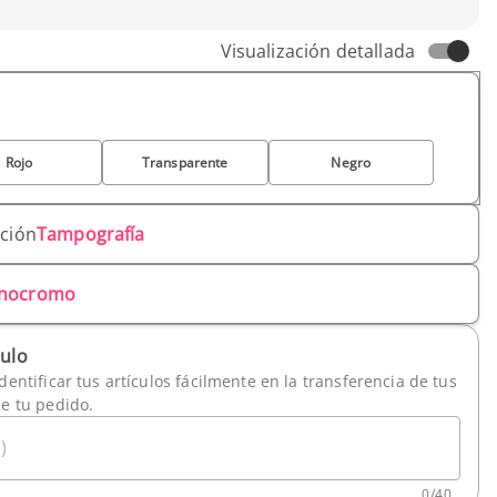
Visualización detallada
Rojo
Transparente
Negro
ación
Tampografía
nocromo
culo
dentificar tus artículos fácilmente en la transferencia de tus
de tu pedido.
)
0
/
40