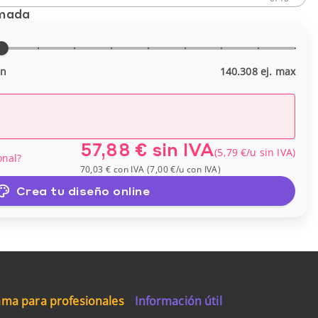
imada
in
140.308 ej. max
57,88 €
sin IVA
(
5,79 €
/u
sin IVA
)
onal?
70,03 €
con IVA
(
7,00 €
/u
con IVA
)
Crea tu diseño online
ma para profesionales
Información útil