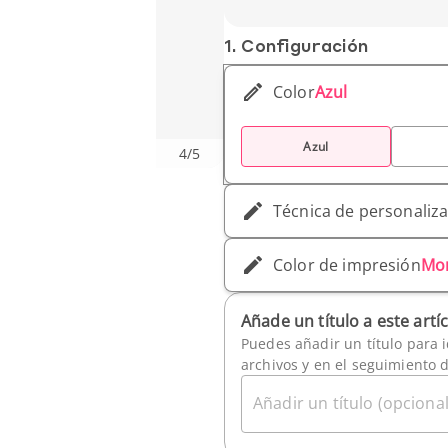
1. Conf­iguración
Color
Azul
Azul
4
/
5
Técnica de personaliz
Color de impresión
Mo
Añade un título a este artí
Puedes añadir un título para i
archivos y en el seguimiento 
Añadir un título (opcional