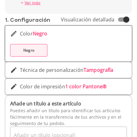
Peso unitario: 175 g
Ver más
1. Conf­iguración
Visualización detallada
Color
Negro
Negro
Técnica de personalización
Tampografía
Color de impresión
1 color Pantone®
Añade un título a este artículo
Puedes añadir un título para identificar tus artículos
fácilmente en la transferencia de tus archivos y en el
seguimiento de tu pedido.
Añadir un título (opcional)