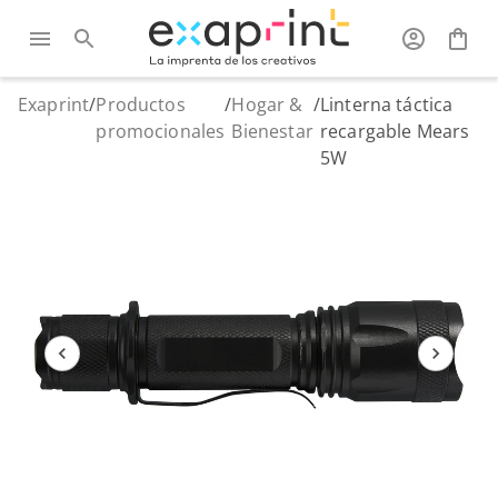
Exaprint
/
Productos
/
Hogar &
/
Linterna táctica
promocionales
Bienestar
recargable Mears
5W