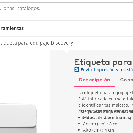
erramientas
Etiqueta para equipaje Discovery
Etiqueta para
¡Envío, impresión y revisi
Descripción
Cons
La etiqueta para equipaje 
Está fabricada en material
a identificar tus maletas. 
marca. Esta etiqueta para 
Este producto no tiene pla
clientes, fortalece tu ima
Material : Aluminio
Ancho (cm) : 8 cm
Alto (cm) : 4 cm