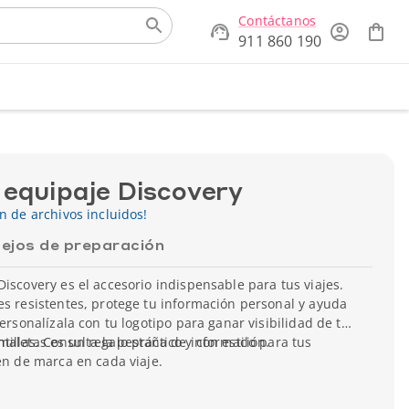
Contáctanos
911 860 190
 equipaje Discovery
ón de archivos incluidos!
ejos de preparación
Discovery es el accesorio indispensable para tus viajes.
es resistentes, protege tu información personal y ayuda
Personalízala con tu logotipo para ganar visibilidad de tu
maletas es un regalo práctico y con estilo para tus
ntillas. Consulta la pestaña de información.
gen de marca en cada viaje.