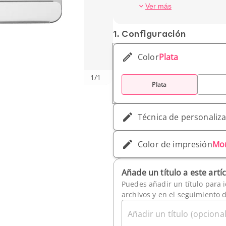
Peso unitario : 14 gr
Ver más
1. Conf­iguración
Color
Plata
1
/
1
Plata
Técnica de personaliz
Color de impresión
Mo
Añade un título a este artí
Puedes añadir un título para i
archivos y en el seguimiento 
Añadir un título (opcional