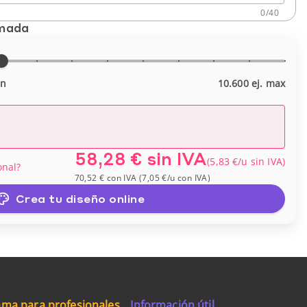
0
/
40
imada
in
10.600 ej. max
58,28 €
sin IVA
(
5,83 €
/u
sin IVA
)
onal?
70,52 €
con IVA
(
7,05 €
/u
con IVA
)
Crea tu diseño online
ma para profesionales
Información útil