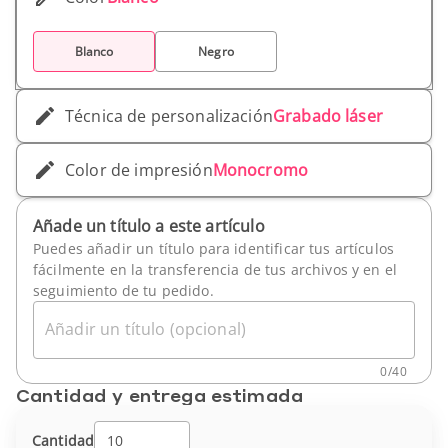
noche con amigos o una escapada romántica, el
enfriador de vino Tromso es el accesorio
Blanco
Negro
imprescindible para todos los amantes del vino.
-Material:Acero inoxidable -Ancho (cm):11.9 cm -
Alto (cm):19 cm -Peso unitario:533 gr
Técnica de personalización
Grabado láser
Color de impresión
Monocromo
Añade un título a este artículo
Puedes añadir un título para identificar tus artículos
fácilmente en la transferencia de tus archivos y en el
seguimiento de tu pedido.
Añadir un título (opcional)
0
/
40
Cantidad y entrega estimada
Cantidad