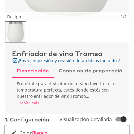
Design
1
/
1
Enfriador de vino Tromso
¡Envío, impresión y revisión de archivos incluidos!
Descripción
Consejos de preparación
Prepárate para disfrutar de tu vino favorito a la
temperatura perfecta, estés donde estés con
nuestro enfriador de vino Tromso
personalizable. Diseñado para los enólogos más
Ver más
exigentes, este enfriador combina elegancia y
funcionalidad. Fabricado con materiales de alta
1. Conf­iguración
Visualización detallada
calidad y aislamiento térmico avanzado,
mantiene tu vino a la temperatura ideal durante
Color
Blanco
horas. Ya sea para un pícnic al aire libre, una