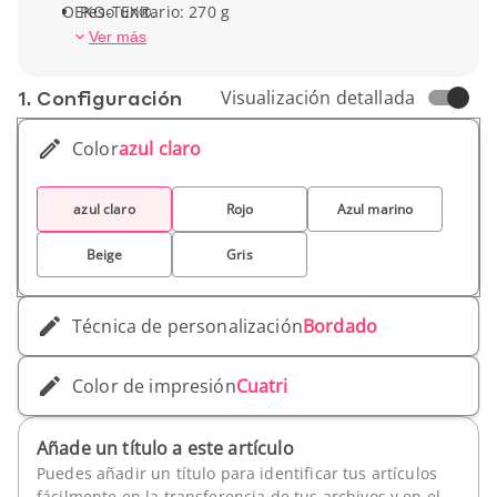
OEKO-TEX®.
Peso unitario: 270 g
Ver más
1. Conf­iguración
Visualización detallada
Color
azul claro
azul claro
Rojo
Azul marino
Beige
Gris
Técnica de personalización
Bordado
Color de impresión
Cuatri
Añade un título a este artículo
Puedes añadir un título para identificar tus artículos
fácilmente en la transferencia de tus archivos y en el