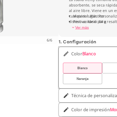
absorbente, se seca rápid
al aire libre. Viene en un
cualquier lugar. Personaliz
Material: Plástico
distintivo, ideal para resal
Peso unitario: 84 g
Ver más
6
/
6
1. Conf­iguración
Color
Blanco
Blanco
Naranja
Técnica de personaliz
Color de impresión
Mo