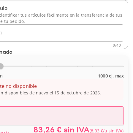
culo
dentificar tus artículos fácilmente en la transferencia de tus
de tu pedido.
)
0
/
40
imada
in
1000 ej. max
te no disponible
n disponibles de nuevo el 15 de octubre de 2026.
83,26 €
sin IVA
(
8,33 €
/u
sin IVA
)