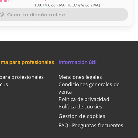
onal?
100,74 €
con IVA
(
10,07 €
/u
con IVA
)
Crea tu diseño online
ma para profesionales
Información útil
para profesionales
Menciones legales
ocus
Condiciones generales de
venta
Política de privacidad
Política de cookies
Gestión de cookies
FAQ - Preguntas frecuentes