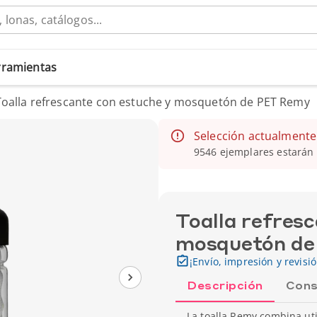
erramientas
Toalla refrescante con estuche y mosquetón de PET Remy
Selección actualmente
9546 ejemplares estarán 
Toalla refresc
mosquetón d
¡Envío, impresión y revisi
Descripción
Cons
La toalla Remy combina uti