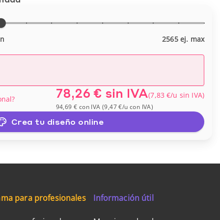
in
2565 ej. max
78,26 €
sin IVA
(
7,83 €
/u
sin IVA
)
onal?
94,69 €
con IVA
(
9,47 €
/u
con IVA
)
Crea tu diseño online
ma para profesionales
Información útil