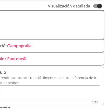
Visualización detallada
ación
Tampografía
olor Pantone®
culo
dentificar tus artículos fácilmente en la transferencia de tus
de tu pedido.
)
0
/
40
imada