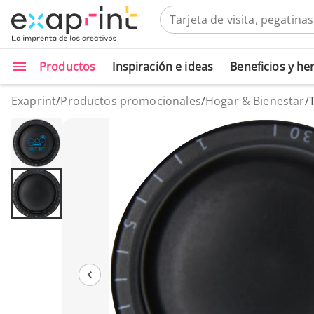
Productos
Inspiración e ideas
Beneficios y h
Exaprint
/
Productos promocionales
/
Hogar & Bienestar
/