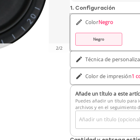
1. Conf­iguración
Color
Negro
Negro
2
/
2
Técnica de personaliz
Color de impresión
1 c
Añade un título a este artí
Puedes añadir un título para i
archivos y en el seguimiento 
Añadir un título (opcional
Cantidad y entrega est