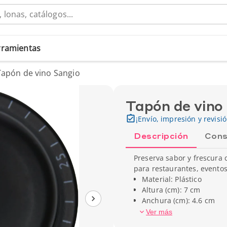
erramientas
Tapón de vino Sangio
Tapón de vino
¡Envío, impresión y revisi
Descripción
Cons
Preserva sabor y frescura 
para restaurantes, eventos
Material: Plástico
Altura (cm): 7 cm
Anchura (cm): 4.6 cm
Peso unitario: 53 gr
Ver más