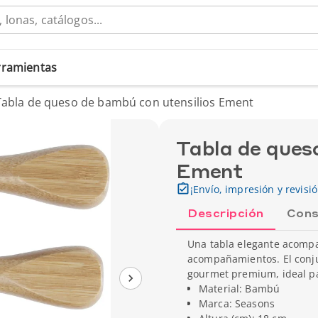
erramientas
Tabla de queso de bambú con utensilios Ement
Tabla de ques
Ement
¡Envío, impresión y revisi
Descripción
Cons
Una tabla elegante acompa
acompañamientos. El conju
gourmet premium, ideal pa
Material: Bambú
Marca: Seasons