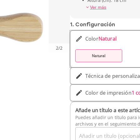
Altura (cm): 18 cm
Ancho (cm): 22.8
Ver más
Peso unitario: 340 g
1. Conf­iguración
Color
Natural
2
/
2
Natural
Técnica de personaliz
Color de impresión
1 c
Añade un título a este artí
Puedes añadir un título para i
archivos y en el seguimiento 
Añadir un título (opcional