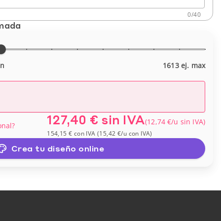
0
/
40
imada
in
1613 ej. max
127,40 €
sin IVA
(
12,74 €
/u
sin IVA
)
onal?
154,15 €
con IVA
(
15,42 €
/u
con IVA
)
Crea tu diseño online