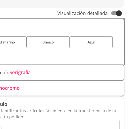
Visualización detallada
ul marino
Blanco
Azul
ación
Serigrafía
nocromo
culo
dentificar tus artículos fácilmente en la transferencia de tus
de tu pedido.
)