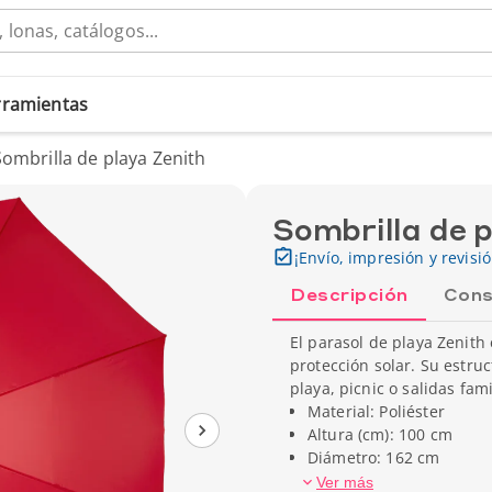
erramientas
Sombrilla de playa Zenith
Sombrilla de 
¡Envío, impresión y revisi
Descripción
Cons
El parasol de playa Zenith
protección solar. Su estru
playa, picnic o salidas fami
Material: Poliéster
Altura (cm): 100 cm
Diámetro: 162 cm
Peso unitario: 1000 gr
Ver más