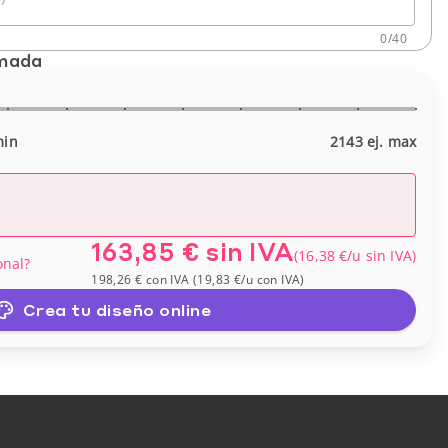
0
/
40
imada
min
2143 ej. max
163,85 €
sin IVA
(
16,38 €
/u
sin IVA
)
onal?
198,26 €
con IVA
(
19,83 €
/u
con IVA
)
Crea tu diseño online