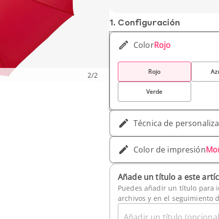
1. Conf­iguración
Color
Rojo
Rojo
Az
2
/
2
Verde
Técnica de personaliz
Color de impresión
Mo
Añade un título a este artí
Puedes añadir un título para i
archivos y en el seguimiento 
Añadir un título (opcional