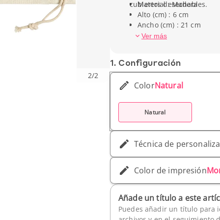
cubiertos desechables.
Material : Madera
Alto (cm) : 6 cm
Ancho (cm) : 21 cm
Peso unitario : 27 g
Ver más
1. Conf­iguración
2
/
2
Color
Natural
Natural
Técnica de personaliz
Color de impresión
Mo
Añade un título a este artí
Puedes añadir un título para i
archivos y en el seguimiento 