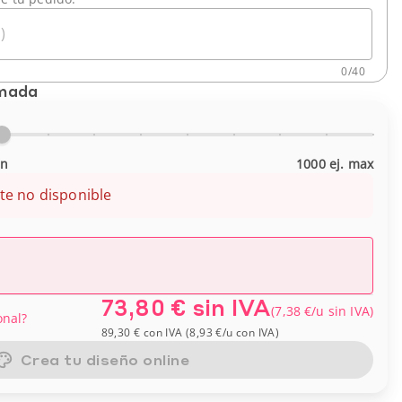
)
0
/
40
imada
in
1000 ej. max
te no disponible
73,80 €
sin IVA
(
7,38 €
/u
sin IVA
)
onal?
89,30 €
con IVA
(
8,93 €
/u
con IVA
)
Crea tu diseño online