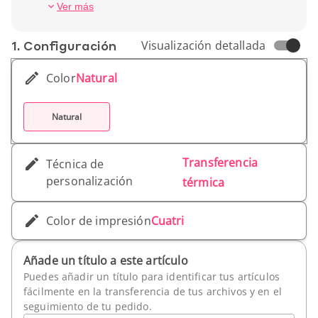
Peso unitario : 104 g
Ver más
1. Conf­iguración
Visualización detallada
Color
Natural
Natural
Transferencia
Técnica de
personalización
térmica
Color de impresión
Cuatri
Añade un título a este artículo
Puedes añadir un título para identificar tus artículos
fácilmente en la transferencia de tus archivos y en el
seguimiento de tu pedido.