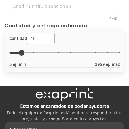
Añadir un título (opcional)
0
/
40
Cantidad y entrega estimada
Cantidad
5 ej. min
3969 ej. max
Estamos encantados de poder ayudarte
Todo el equipo de Exaprint está aquí para responder a tus
preguntas y acompañarte en tus proyectos.