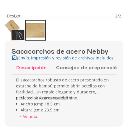
Design
2
/
2
Sacacorchos de acero Nebby
¡Envío, impresión y revisión de archivos incluidos!
Descripción
Consejos de preparación
El sacacorchos robusto de acero presentado en
estuche de bambú permite abrir botellas con
facilidad. Un regalo elegante y duradero,
perfecto para amantes del vino.
Material: Acero inoxidable
Ancho (cm): 18.5 cm
Altura (cm): 23.5 cm
Peso unitario: 1040 gr
Ver más