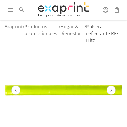
Exaprint
/
Productos
/
Hogar &
/
Pulsera
promocionales
Bienestar
reflectante RFX
Hitz