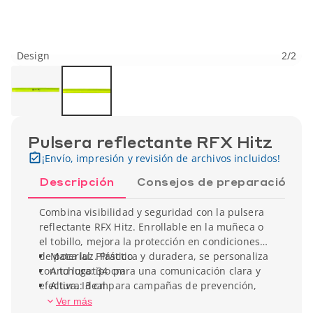
Design
2
/
2
Pulsera reflectante RFX Hitz
¡Envío, impresión y revisión de archivos incluidos!
Descripción
Consejos de preparación
Combina visibilidad y seguridad con la pulsera
reflectante RFX Hitz. Enrollable en la muñeca o
el tobillo, mejora la protección en condiciones
de poca luz. Práctica y duradera, se personaliza
Material: Plástico
con tu logotipo para una comunicación clara y
Anchura: 34 cm
efectiva. Ideal para campañas de prevención,
Altura: 3 cm
eventos deportivos o regalos útiles.
Peso unitario: 24 g
Ver más