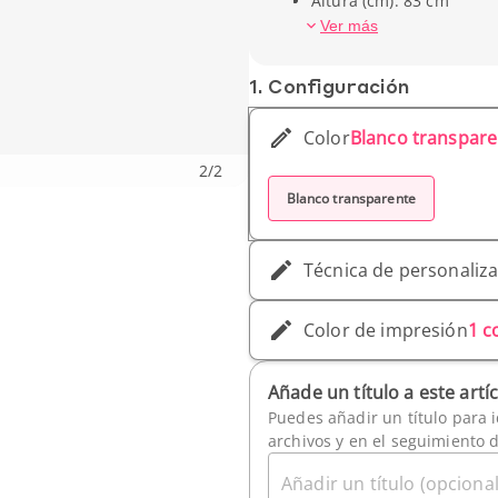
Altura (cm): 83 cm
Ver más
1. Conf­iguración
Color
Blanco transpare
2
/
2
Blanco transparente
Técnica de personaliz
Color de impresión
1 c
Añade un título a este artí
Puedes añadir un título para i
archivos y en el seguimiento 
Añadir un título (opcional