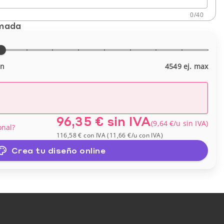
0
/
40
imada
in
4549 ej. max
96,35 €
sin IVA
(
9,64 €
/u
sin IVA
)
onal?
116,58 €
con IVA
(
11,66 €
/u
con IVA
)
Crea tu diseño online