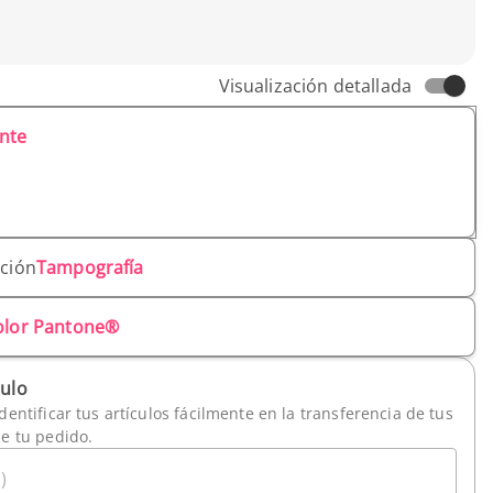
Visualización detallada
nte
ación
Tampografía
olor Pantone®
culo
dentificar tus artículos fácilmente en la transferencia de tus
de tu pedido.
)