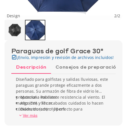
Design
2
/
2
Paraguas de golf Grace 30"
¡Envío, impresión y revisión de archivos incluidos!
Descripción
Consejos de preparación
Diseñado para golfistas y salidas lluviosas, este
paraguas grande protege eficazmente a dos
personas. Su armazón de fibra de vidrio le
proporciona excelente resistencia al viento. El
Material : Poliéster
mango EVA y los acabados cuidados lo hacen
Alto (cm) : 97 cm
cómodo, duradero y perfecto para
Diámetro (cm) : 130 cm
personalización.
Peso unitario : 411 g
Ver más