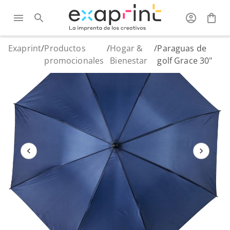
Exaprint
/
Productos
/
Hogar &
/
Paraguas de
promocionales
Bienestar
golf Grace 30"