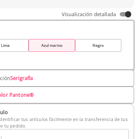
Visualización detallada
Lima
Azul marino
Negro
ación
Serigrafía
olor Pantone®
culo
dentificar tus artículos fácilmente en la transferencia de tus
de tu pedido.
)