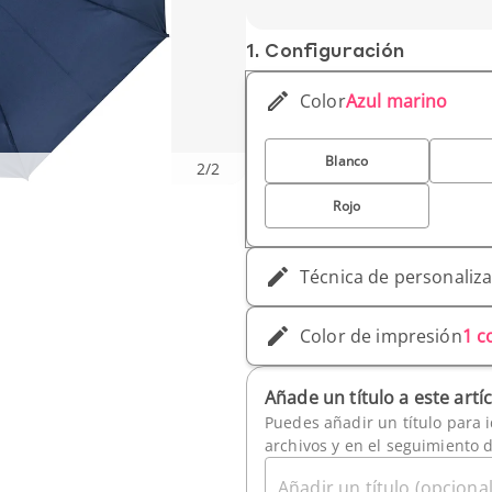
1. Conf­iguración
Color
Azul marino
Blanco
2
/
2
Rojo
Técnica de personaliz
Color de impresión
1 c
Añade un título a este artí
Puedes añadir un título para i
archivos y en el seguimiento 
Añadir un título (opcional