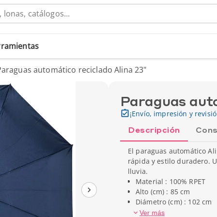
erramientas
Paraguas automático reciclado Alina 23"
Paraguas auto
¡Envío, impresión y revisi
Descripción
Cons
El paraguas automático Al
rápida y estilo duradero.
lluvia.
Material : 100% RPET
Alto (cm) : 85 cm
Diámetro (cm) : 102 cm
Peso unitario : 390 g
Ver más