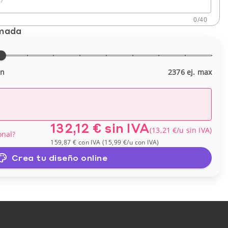
0
/
40
imada
in
2376 ej. max
132,12 €
sin IVA
(
13,21 €
/u
sin IVA
)
onal?
159,87 €
con IVA
(
15,99 €
/u
con IVA
)
Crea tu diseño online