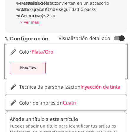
personalización la convierten en un accesorio
Material : Plástico
práctico para kits de seguridad o packs
Alto (cm) : 12 cm
promocionales.
Ancho (cm) : 8 cm
Peso unitario : 58 g
Ver más
1. Conf­iguración
Visualización detallada
Color
Plata/Oro
Plata/Oro
Técnica de personalización
Inyección de tinta
Color de impresión
Cuatri
Añade un título a este artículo
Puedes añadir un título para identificar tus artículos